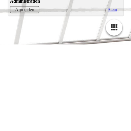
Administration
Atom
Anmelden
Cookie-Einstellungen
Diese Webseite verwendet Cookies, um Besuchern ein optimales
Nutzererlebnis zu bieten. Bestimmte Inhalte von Drittanbietern werden
nur angezeigt, wenn die entsprechende Option aktiviert ist. Die
Datenverarbeitung kann dann auch in einem Drittland erfolgen.
Weitere Informationen hierzu in der Datenschutzerklärung.
Technisch notwendige
Diese Cookies sind zum Betrieb der Webseite notwendig, z.B. zum
Schutz vor Hackerangriffen und zur Gewährleistung eines
konsistenten und der Nachfrage angepassten Erscheinungsbilds der
Seite.
Analytische
Diese Cookies werden verwendet, um das Nutzererlebnis weiter zu
optimieren. Hierunter fallen auch Statistiken, die dem
IMMOBILIENBEWERTUNG