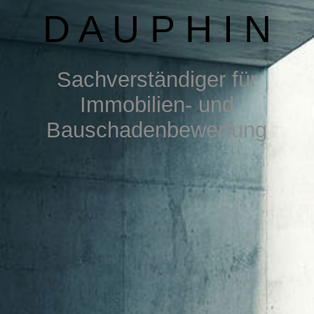
DOWNLOAD
D A U P H I N
S
achverständiger für
Immobilien- u
nd
Bauschadenbewertung