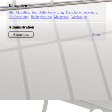
Kategorien
alle
Aktuelles
Immobilienbewertung
Bauschadenbewertung
Kaufberatung
Baubegleitung
Metaverse
Werkzeuge
Administration
Atom
Anmelden