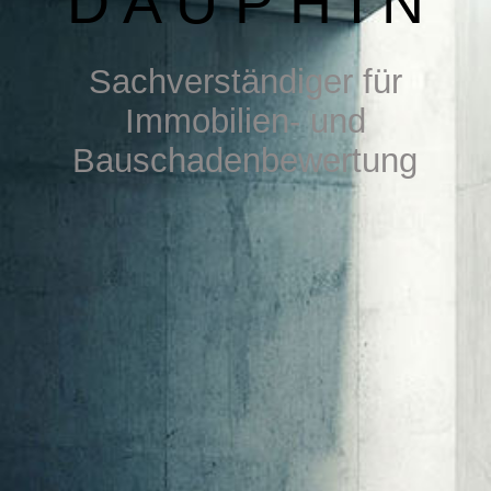
D A U P H I N
DOWNLOAD
S
achverständiger für
Immobilien- u
nd
Bauschadenbewertung