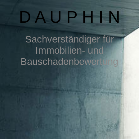
DOWNLOAD
D A U P H I N
S
achverständiger für
Immobilien- u
nd
Bauschadenbewertung