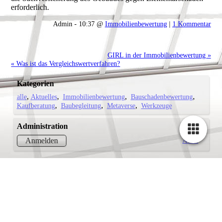
erforderlich.
Admin - 10:37 @
Immobilienbewertung
|
1 Kommentar
GIRL in der Immobilienbewertung »
« Was ist das Vergleichswertverfahren?
Kategorien
alle
Aktuelles
Immobilienbewertung
Bauschadenbewertung
Kaufberatung
Baubegleitung
Metaverse
Werkzeuge
Administration
Atom
Anmelden
Cookie-Einstellungen
Diese Webseite verwendet Cookies, um Besuchern ein optimales
Nutzererlebnis zu bieten. Bestimmte Inhalte von Drittanbietern werden
nur angezeigt, wenn die entsprechende Option aktiviert ist. Die
Datenverarbeitung kann dann auch in einem Drittland erfolgen.
Weitere Informationen hierzu in der Datenschutzerklärung.